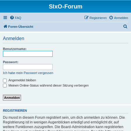
SIxO-Forum
FAQ
Registrieren
Anmelden
S
Foren-Übersicht
u
Anmelden
c
h
Benutzername:
e
Passwort:
Ich habe mein Passwort vergessen
Angemeldet bleiben
Meinen Online-Status während dieser Sitzung verbergen
REGISTRIEREN
Du musst in diesem Forum registriert sein, um dich anmelden zu können. Die
Registrierung ist in wenigen Augenblicken erledigt und ermöglicht dir, auf
weitere Funktionen zuzugreifen. Die Board-Administration kann registrierten