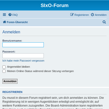
SIxO-Forum
FAQ
Registrieren
Anmelden
S
Foren-Übersicht
u
Anmelden
c
h
Benutzername:
e
Passwort:
Ich habe mein Passwort vergessen
Angemeldet bleiben
Meinen Online-Status während dieser Sitzung verbergen
REGISTRIEREN
Du musst in diesem Forum registriert sein, um dich anmelden zu können. Die
Registrierung ist in wenigen Augenblicken erledigt und ermöglicht dir, auf
weitere Funktionen zuzugreifen. Die Board-Administration kann registrierten