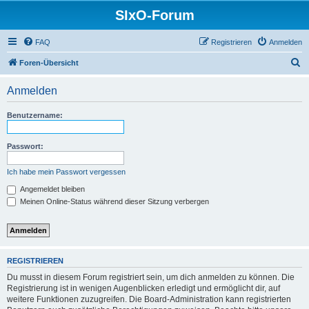
SIxO-Forum
FAQ
Registrieren
Anmelden
S
Foren-Übersicht
u
Anmelden
c
h
Benutzername:
e
Passwort:
Ich habe mein Passwort vergessen
Angemeldet bleiben
Meinen Online-Status während dieser Sitzung verbergen
REGISTRIEREN
Du musst in diesem Forum registriert sein, um dich anmelden zu können. Die
Registrierung ist in wenigen Augenblicken erledigt und ermöglicht dir, auf
weitere Funktionen zuzugreifen. Die Board-Administration kann registrierten