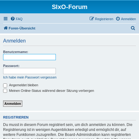
SIxO-Forum
FAQ
Registrieren
Anmelden
S
Foren-Übersicht
u
Anmelden
c
h
Benutzername:
e
Passwort:
Ich habe mein Passwort vergessen
Angemeldet bleiben
Meinen Online-Status während dieser Sitzung verbergen
REGISTRIEREN
Du musst in diesem Forum registriert sein, um dich anmelden zu können. Die
Registrierung ist in wenigen Augenblicken erledigt und ermöglicht dir, auf
weitere Funktionen zuzugreifen. Die Board-Administration kann registrierten