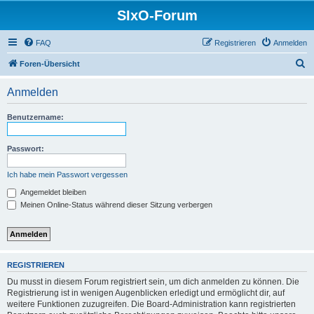
SIxO-Forum
FAQ
Registrieren
Anmelden
S
Foren-Übersicht
u
Anmelden
c
h
Benutzername:
e
Passwort:
Ich habe mein Passwort vergessen
Angemeldet bleiben
Meinen Online-Status während dieser Sitzung verbergen
REGISTRIEREN
Du musst in diesem Forum registriert sein, um dich anmelden zu können. Die
Registrierung ist in wenigen Augenblicken erledigt und ermöglicht dir, auf
weitere Funktionen zuzugreifen. Die Board-Administration kann registrierten