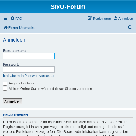
SIxO-Forum
FAQ
Registrieren
Anmelden
S
Foren-Übersicht
u
Anmelden
c
h
Benutzername:
e
Passwort:
Ich habe mein Passwort vergessen
Angemeldet bleiben
Meinen Online-Status während dieser Sitzung verbergen
REGISTRIEREN
Du musst in diesem Forum registriert sein, um dich anmelden zu können. Die
Registrierung ist in wenigen Augenblicken erledigt und ermöglicht dir, auf
weitere Funktionen zuzugreifen. Die Board-Administration kann registrierten