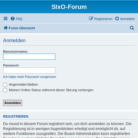
SIxO-Forum
FAQ
Registrieren
Anmelden
S
Foren-Übersicht
u
Anmelden
c
h
Benutzername:
e
Passwort:
Ich habe mein Passwort vergessen
Angemeldet bleiben
Meinen Online-Status während dieser Sitzung verbergen
REGISTRIEREN
Du musst in diesem Forum registriert sein, um dich anmelden zu können. Die
Registrierung ist in wenigen Augenblicken erledigt und ermöglicht dir, auf
weitere Funktionen zuzugreifen. Die Board-Administration kann registrierten