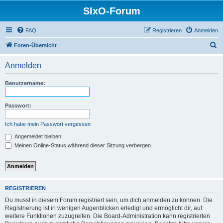
SIxO-Forum
FAQ
Registrieren
Anmelden
S
Foren-Übersicht
u
Anmelden
c
h
Benutzername:
e
Passwort:
Ich habe mein Passwort vergessen
Angemeldet bleiben
Meinen Online-Status während dieser Sitzung verbergen
REGISTRIEREN
Du musst in diesem Forum registriert sein, um dich anmelden zu können. Die
Registrierung ist in wenigen Augenblicken erledigt und ermöglicht dir, auf
weitere Funktionen zuzugreifen. Die Board-Administration kann registrierten