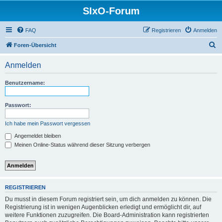
SIxO-Forum
FAQ
Registrieren
Anmelden
S
Foren-Übersicht
u
Anmelden
c
h
Benutzername:
e
Passwort:
Ich habe mein Passwort vergessen
Angemeldet bleiben
Meinen Online-Status während dieser Sitzung verbergen
REGISTRIEREN
Du musst in diesem Forum registriert sein, um dich anmelden zu können. Die
Registrierung ist in wenigen Augenblicken erledigt und ermöglicht dir, auf
weitere Funktionen zuzugreifen. Die Board-Administration kann registrierten