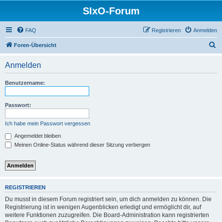
SIxO-Forum
FAQ
Registrieren
Anmelden
S
Foren-Übersicht
u
Anmelden
c
h
Benutzername:
e
Passwort:
Ich habe mein Passwort vergessen
Angemeldet bleiben
Meinen Online-Status während dieser Sitzung verbergen
REGISTRIEREN
Du musst in diesem Forum registriert sein, um dich anmelden zu können. Die
Registrierung ist in wenigen Augenblicken erledigt und ermöglicht dir, auf
weitere Funktionen zuzugreifen. Die Board-Administration kann registrierten