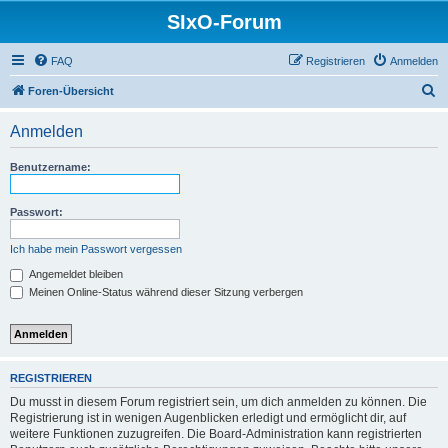
SIxO-Forum
FAQ
Registrieren
Anmelden
S
Foren-Übersicht
u
Anmelden
c
h
Benutzername:
e
Passwort:
Ich habe mein Passwort vergessen
Angemeldet bleiben
Meinen Online-Status während dieser Sitzung verbergen
REGISTRIEREN
Du musst in diesem Forum registriert sein, um dich anmelden zu können. Die
Registrierung ist in wenigen Augenblicken erledigt und ermöglicht dir, auf
weitere Funktionen zuzugreifen. Die Board-Administration kann registrierten