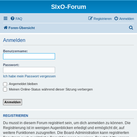
SIxO-Forum
FAQ
Registrieren
Anmelden
S
Foren-Übersicht
u
Anmelden
c
h
Benutzername:
e
Passwort:
Ich habe mein Passwort vergessen
Angemeldet bleiben
Meinen Online-Status während dieser Sitzung verbergen
REGISTRIEREN
Du musst in diesem Forum registriert sein, um dich anmelden zu können. Die
Registrierung ist in wenigen Augenblicken erledigt und ermöglicht dir, auf
weitere Funktionen zuzugreifen. Die Board-Administration kann registrierten