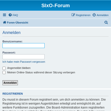
SIxO-Forum
FAQ
Registrieren
Anmelden
S
Foren-Übersicht
u
Anmelden
c
h
Benutzername:
e
Passwort:
Ich habe mein Passwort vergessen
Angemeldet bleiben
Meinen Online-Status während dieser Sitzung verbergen
REGISTRIEREN
Du musst in diesem Forum registriert sein, um dich anmelden zu können. Die
Registrierung ist in wenigen Augenblicken erledigt und ermöglicht dir, auf
weitere Funktionen zuzugreifen. Die Board-Administration kann registrierten