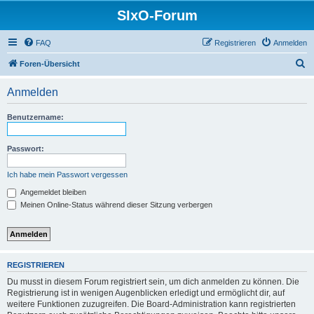
SIxO-Forum
FAQ
Registrieren
Anmelden
S
Foren-Übersicht
u
Anmelden
c
h
Benutzername:
e
Passwort:
Ich habe mein Passwort vergessen
Angemeldet bleiben
Meinen Online-Status während dieser Sitzung verbergen
REGISTRIEREN
Du musst in diesem Forum registriert sein, um dich anmelden zu können. Die
Registrierung ist in wenigen Augenblicken erledigt und ermöglicht dir, auf
weitere Funktionen zuzugreifen. Die Board-Administration kann registrierten