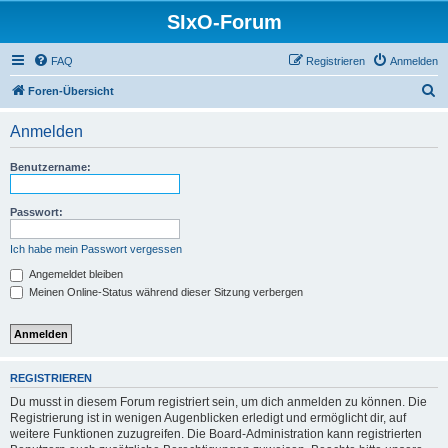
SIxO-Forum
FAQ
Registrieren
Anmelden
S
Foren-Übersicht
u
Anmelden
c
h
Benutzername:
e
Passwort:
Ich habe mein Passwort vergessen
Angemeldet bleiben
Meinen Online-Status während dieser Sitzung verbergen
REGISTRIEREN
Du musst in diesem Forum registriert sein, um dich anmelden zu können. Die
Registrierung ist in wenigen Augenblicken erledigt und ermöglicht dir, auf
weitere Funktionen zuzugreifen. Die Board-Administration kann registrierten