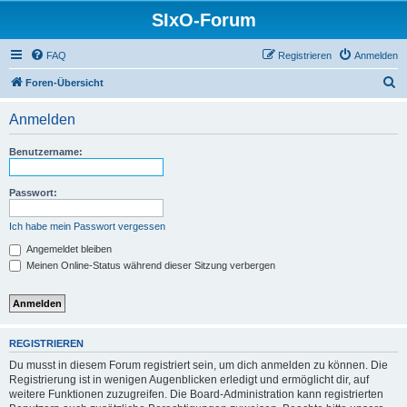
SIxO-Forum
FAQ
Registrieren
Anmelden
S
Foren-Übersicht
u
Anmelden
c
h
Benutzername:
e
Passwort:
Ich habe mein Passwort vergessen
Angemeldet bleiben
Meinen Online-Status während dieser Sitzung verbergen
REGISTRIEREN
Du musst in diesem Forum registriert sein, um dich anmelden zu können. Die
Registrierung ist in wenigen Augenblicken erledigt und ermöglicht dir, auf
weitere Funktionen zuzugreifen. Die Board-Administration kann registrierten