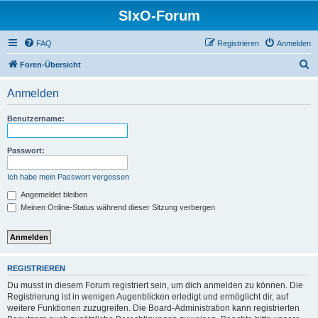
SIxO-Forum
FAQ
Registrieren
Anmelden
S
Foren-Übersicht
u
Anmelden
c
h
Benutzername:
e
Passwort:
Ich habe mein Passwort vergessen
Angemeldet bleiben
Meinen Online-Status während dieser Sitzung verbergen
REGISTRIEREN
Du musst in diesem Forum registriert sein, um dich anmelden zu können. Die
Registrierung ist in wenigen Augenblicken erledigt und ermöglicht dir, auf
weitere Funktionen zuzugreifen. Die Board-Administration kann registrierten