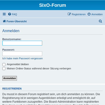
SIxO-Forum
FAQ
Registrieren
Anmelden
S
Foren-Übersicht
u
Anmelden
c
h
Benutzername:
e
Passwort:
Ich habe mein Passwort vergessen
Angemeldet bleiben
Meinen Online-Status während dieser Sitzung verbergen
REGISTRIEREN
Du musst in diesem Forum registriert sein, um dich anmelden zu können. Die
Registrierung ist in wenigen Augenblicken erledigt und ermöglicht dir, auf
weitere Funktionen zuzugreifen. Die Board-Administration kann registrierten