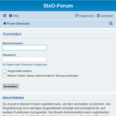
SIxO-Forum
FAQ
Registrieren
Anmelden
S
Foren-Übersicht
u
Anmelden
c
h
Benutzername:
e
Passwort:
Ich habe mein Passwort vergessen
Angemeldet bleiben
Meinen Online-Status während dieser Sitzung verbergen
REGISTRIEREN
Du musst in diesem Forum registriert sein, um dich anmelden zu können. Die
Registrierung ist in wenigen Augenblicken erledigt und ermöglicht dir, auf
weitere Funktionen zuzugreifen. Die Board-Administration kann registrierten