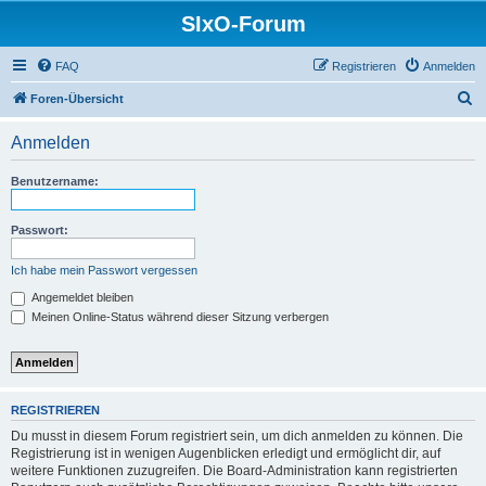
SIxO-Forum
FAQ
Registrieren
Anmelden
S
Foren-Übersicht
u
Anmelden
c
h
Benutzername:
e
Passwort:
Ich habe mein Passwort vergessen
Angemeldet bleiben
Meinen Online-Status während dieser Sitzung verbergen
REGISTRIEREN
Du musst in diesem Forum registriert sein, um dich anmelden zu können. Die
Registrierung ist in wenigen Augenblicken erledigt und ermöglicht dir, auf
weitere Funktionen zuzugreifen. Die Board-Administration kann registrierten