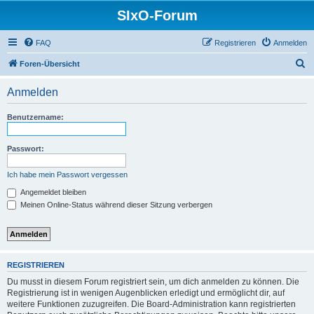
SIxO-Forum
FAQ
Registrieren
Anmelden
S
Foren-Übersicht
u
Anmelden
c
h
Benutzername:
e
Passwort:
Ich habe mein Passwort vergessen
Angemeldet bleiben
Meinen Online-Status während dieser Sitzung verbergen
REGISTRIEREN
Du musst in diesem Forum registriert sein, um dich anmelden zu können. Die
Registrierung ist in wenigen Augenblicken erledigt und ermöglicht dir, auf
weitere Funktionen zuzugreifen. Die Board-Administration kann registrierten