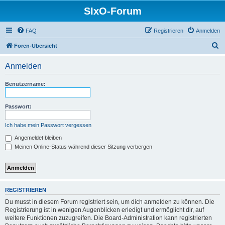
SIxO-Forum
FAQ
Registrieren
Anmelden
S
Foren-Übersicht
u
Anmelden
c
h
Benutzername:
e
Passwort:
Ich habe mein Passwort vergessen
Angemeldet bleiben
Meinen Online-Status während dieser Sitzung verbergen
REGISTRIEREN
Du musst in diesem Forum registriert sein, um dich anmelden zu können. Die
Registrierung ist in wenigen Augenblicken erledigt und ermöglicht dir, auf
weitere Funktionen zuzugreifen. Die Board-Administration kann registrierten