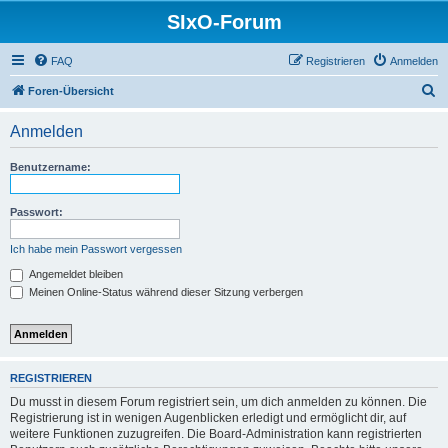
SIxO-Forum
FAQ
Registrieren
Anmelden
S
Foren-Übersicht
u
Anmelden
c
h
Benutzername:
e
Passwort:
Ich habe mein Passwort vergessen
Angemeldet bleiben
Meinen Online-Status während dieser Sitzung verbergen
REGISTRIEREN
Du musst in diesem Forum registriert sein, um dich anmelden zu können. Die
Registrierung ist in wenigen Augenblicken erledigt und ermöglicht dir, auf
weitere Funktionen zuzugreifen. Die Board-Administration kann registrierten