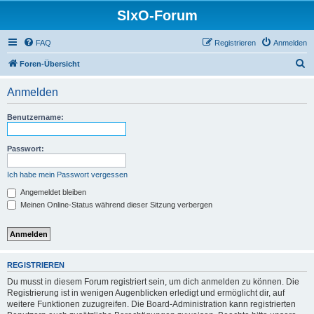
SIxO-Forum
FAQ
Registrieren
Anmelden
S
Foren-Übersicht
u
Anmelden
c
h
Benutzername:
e
Passwort:
Ich habe mein Passwort vergessen
Angemeldet bleiben
Meinen Online-Status während dieser Sitzung verbergen
REGISTRIEREN
Du musst in diesem Forum registriert sein, um dich anmelden zu können. Die
Registrierung ist in wenigen Augenblicken erledigt und ermöglicht dir, auf
weitere Funktionen zuzugreifen. Die Board-Administration kann registrierten