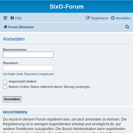
SIxO-Forum
FAQ
Registrieren
Anmelden
S
Foren-Übersicht
u
Anmelden
c
h
Benutzername:
e
Passwort:
Ich habe mein Passwort vergessen
Angemeldet bleiben
Meinen Online-Status während dieser Sitzung verbergen
REGISTRIEREN
Du musst in diesem Forum registriert sein, um dich anmelden zu können. Die
Registrierung ist in wenigen Augenblicken erledigt und ermöglicht dir, auf
weitere Funktionen zuzugreifen. Die Board-Administration kann registrierten