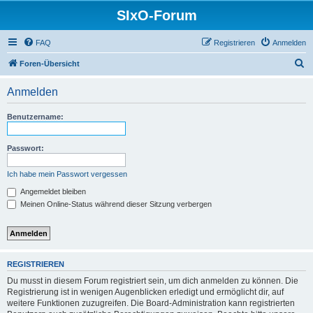
SIxO-Forum
FAQ
Registrieren
Anmelden
S
Foren-Übersicht
u
Anmelden
c
h
Benutzername:
e
Passwort:
Ich habe mein Passwort vergessen
Angemeldet bleiben
Meinen Online-Status während dieser Sitzung verbergen
REGISTRIEREN
Du musst in diesem Forum registriert sein, um dich anmelden zu können. Die
Registrierung ist in wenigen Augenblicken erledigt und ermöglicht dir, auf
weitere Funktionen zuzugreifen. Die Board-Administration kann registrierten