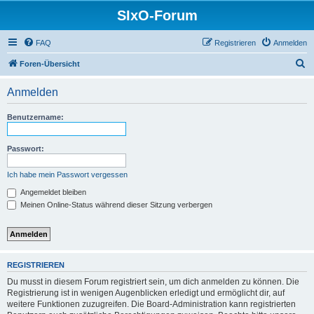
SIxO-Forum
FAQ
Registrieren
Anmelden
S
Foren-Übersicht
u
Anmelden
c
h
Benutzername:
e
Passwort:
Ich habe mein Passwort vergessen
Angemeldet bleiben
Meinen Online-Status während dieser Sitzung verbergen
REGISTRIEREN
Du musst in diesem Forum registriert sein, um dich anmelden zu können. Die
Registrierung ist in wenigen Augenblicken erledigt und ermöglicht dir, auf
weitere Funktionen zuzugreifen. Die Board-Administration kann registrierten