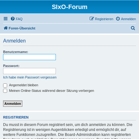
SIxO-Forum
FAQ
Registrieren
Anmelden
S
Foren-Übersicht
u
Anmelden
c
h
Benutzername:
e
Passwort:
Ich habe mein Passwort vergessen
Angemeldet bleiben
Meinen Online-Status während dieser Sitzung verbergen
REGISTRIEREN
Du musst in diesem Forum registriert sein, um dich anmelden zu können. Die
Registrierung ist in wenigen Augenblicken erledigt und ermöglicht dir, auf
weitere Funktionen zuzugreifen. Die Board-Administration kann registrierten