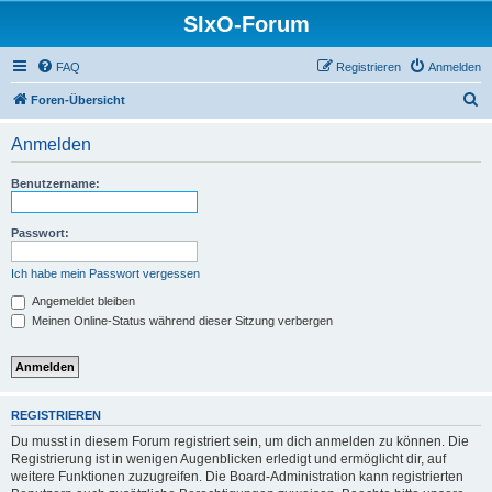
SIxO-Forum
FAQ
Registrieren
Anmelden
S
Foren-Übersicht
u
Anmelden
c
h
Benutzername:
e
Passwort:
Ich habe mein Passwort vergessen
Angemeldet bleiben
Meinen Online-Status während dieser Sitzung verbergen
REGISTRIEREN
Du musst in diesem Forum registriert sein, um dich anmelden zu können. Die
Registrierung ist in wenigen Augenblicken erledigt und ermöglicht dir, auf
weitere Funktionen zuzugreifen. Die Board-Administration kann registrierten