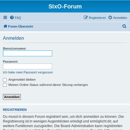
SIxO-Forum
FAQ
Registrieren
Anmelden
S
Foren-Übersicht
u
Anmelden
c
h
Benutzername:
e
Passwort:
Ich habe mein Passwort vergessen
Angemeldet bleiben
Meinen Online-Status während dieser Sitzung verbergen
REGISTRIEREN
Du musst in diesem Forum registriert sein, um dich anmelden zu können. Die
Registrierung ist in wenigen Augenblicken erledigt und ermöglicht dir, auf
weitere Funktionen zuzugreifen. Die Board-Administration kann registrierten