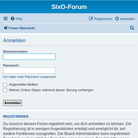
SIxO-Forum
FAQ
Registrieren
Anmelden
S
Foren-Übersicht
u
Anmelden
c
h
Benutzername:
e
Passwort:
Ich habe mein Passwort vergessen
Angemeldet bleiben
Meinen Online-Status während dieser Sitzung verbergen
REGISTRIEREN
Du musst in diesem Forum registriert sein, um dich anmelden zu können. Die
Registrierung ist in wenigen Augenblicken erledigt und ermöglicht dir, auf
weitere Funktionen zuzugreifen. Die Board-Administration kann registrierten