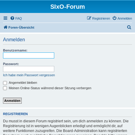
SIxO-Forum
FAQ
Registrieren
Anmelden
S
Foren-Übersicht
u
Anmelden
c
h
Benutzername:
e
Passwort:
Ich habe mein Passwort vergessen
Angemeldet bleiben
Meinen Online-Status während dieser Sitzung verbergen
REGISTRIEREN
Du musst in diesem Forum registriert sein, um dich anmelden zu können. Die
Registrierung ist in wenigen Augenblicken erledigt und ermöglicht dir, auf
weitere Funktionen zuzugreifen. Die Board-Administration kann registrierten