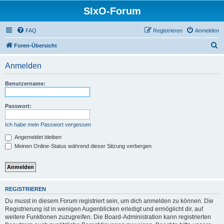
SIxO-Forum
FAQ
Registrieren
Anmelden
S
Foren-Übersicht
u
Anmelden
c
h
Benutzername:
e
Passwort:
Ich habe mein Passwort vergessen
Angemeldet bleiben
Meinen Online-Status während dieser Sitzung verbergen
REGISTRIEREN
Du musst in diesem Forum registriert sein, um dich anmelden zu können. Die
Registrierung ist in wenigen Augenblicken erledigt und ermöglicht dir, auf
weitere Funktionen zuzugreifen. Die Board-Administration kann registrierten