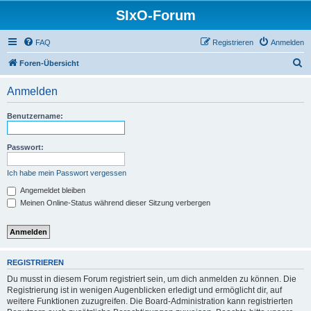
SIxO-Forum
FAQ
Registrieren
Anmelden
S
Foren-Übersicht
u
Anmelden
c
h
Benutzername:
e
Passwort:
Ich habe mein Passwort vergessen
Angemeldet bleiben
Meinen Online-Status während dieser Sitzung verbergen
REGISTRIEREN
Du musst in diesem Forum registriert sein, um dich anmelden zu können. Die
Registrierung ist in wenigen Augenblicken erledigt und ermöglicht dir, auf
weitere Funktionen zuzugreifen. Die Board-Administration kann registrierten