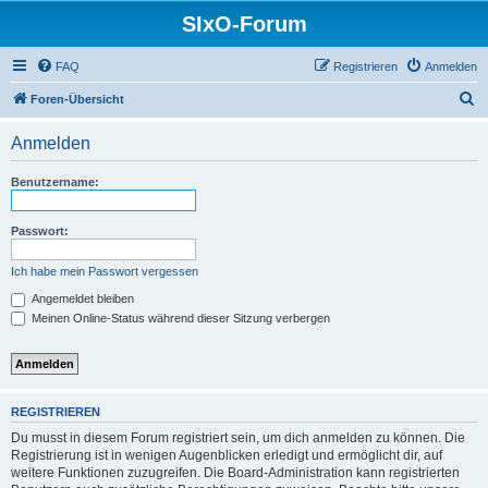
SIxO-Forum
FAQ
Registrieren
Anmelden
S
Foren-Übersicht
u
Anmelden
c
h
Benutzername:
e
Passwort:
Ich habe mein Passwort vergessen
Angemeldet bleiben
Meinen Online-Status während dieser Sitzung verbergen
REGISTRIEREN
Du musst in diesem Forum registriert sein, um dich anmelden zu können. Die
Registrierung ist in wenigen Augenblicken erledigt und ermöglicht dir, auf
weitere Funktionen zuzugreifen. Die Board-Administration kann registrierten