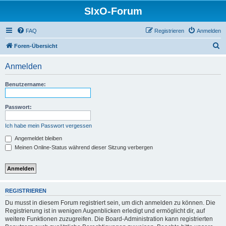
SIxO-Forum
FAQ
Registrieren
Anmelden
S
Foren-Übersicht
u
Anmelden
c
h
Benutzername:
e
Passwort:
Ich habe mein Passwort vergessen
Angemeldet bleiben
Meinen Online-Status während dieser Sitzung verbergen
REGISTRIEREN
Du musst in diesem Forum registriert sein, um dich anmelden zu können. Die
Registrierung ist in wenigen Augenblicken erledigt und ermöglicht dir, auf
weitere Funktionen zuzugreifen. Die Board-Administration kann registrierten