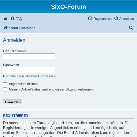
SIxO-Forum
FAQ
Registrieren
Anmelden
S
Foren-Übersicht
u
Anmelden
c
h
Benutzername:
e
Passwort:
Ich habe mein Passwort vergessen
Angemeldet bleiben
Meinen Online-Status während dieser Sitzung verbergen
REGISTRIEREN
Du musst in diesem Forum registriert sein, um dich anmelden zu können. Die
Registrierung ist in wenigen Augenblicken erledigt und ermöglicht dir, auf
weitere Funktionen zuzugreifen. Die Board-Administration kann registrierten