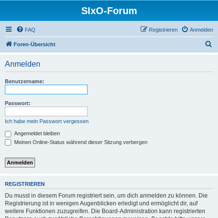
SIxO-Forum
FAQ
Registrieren
Anmelden
S
Foren-Übersicht
u
Anmelden
c
h
Benutzername:
e
Passwort:
Ich habe mein Passwort vergessen
Angemeldet bleiben
Meinen Online-Status während dieser Sitzung verbergen
REGISTRIEREN
Du musst in diesem Forum registriert sein, um dich anmelden zu können. Die
Registrierung ist in wenigen Augenblicken erledigt und ermöglicht dir, auf
weitere Funktionen zuzugreifen. Die Board-Administration kann registrierten