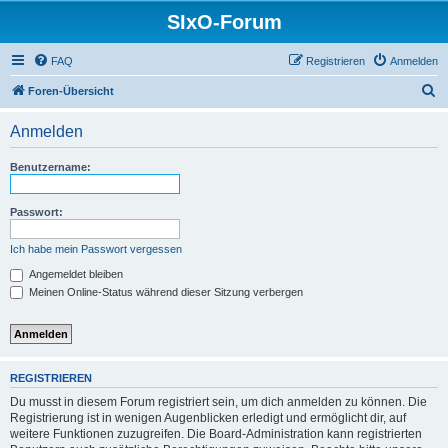
SIxO-Forum
FAQ
Registrieren
Anmelden
S
Foren-Übersicht
u
Anmelden
c
h
Benutzername:
e
Passwort:
Ich habe mein Passwort vergessen
Angemeldet bleiben
Meinen Online-Status während dieser Sitzung verbergen
REGISTRIEREN
Du musst in diesem Forum registriert sein, um dich anmelden zu können. Die
Registrierung ist in wenigen Augenblicken erledigt und ermöglicht dir, auf
weitere Funktionen zuzugreifen. Die Board-Administration kann registrierten