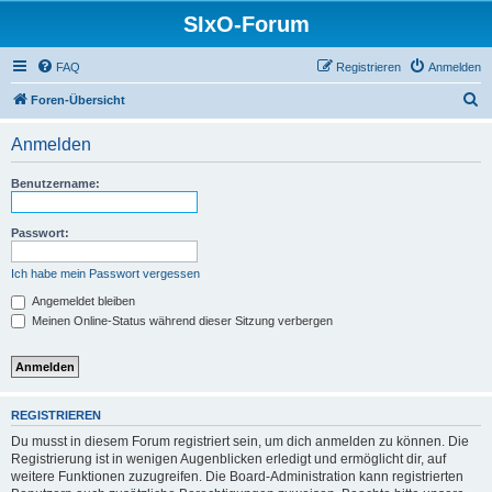
SIxO-Forum
FAQ
Registrieren
Anmelden
S
Foren-Übersicht
u
Anmelden
c
h
Benutzername:
e
Passwort:
Ich habe mein Passwort vergessen
Angemeldet bleiben
Meinen Online-Status während dieser Sitzung verbergen
REGISTRIEREN
Du musst in diesem Forum registriert sein, um dich anmelden zu können. Die
Registrierung ist in wenigen Augenblicken erledigt und ermöglicht dir, auf
weitere Funktionen zuzugreifen. Die Board-Administration kann registrierten