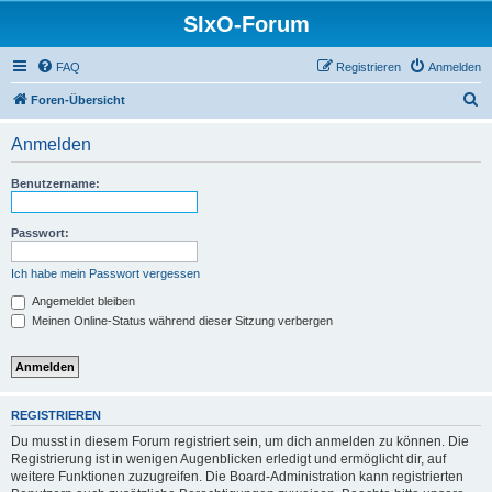
SIxO-Forum
FAQ
Registrieren
Anmelden
S
Foren-Übersicht
u
Anmelden
c
h
Benutzername:
e
Passwort:
Ich habe mein Passwort vergessen
Angemeldet bleiben
Meinen Online-Status während dieser Sitzung verbergen
REGISTRIEREN
Du musst in diesem Forum registriert sein, um dich anmelden zu können. Die
Registrierung ist in wenigen Augenblicken erledigt und ermöglicht dir, auf
weitere Funktionen zuzugreifen. Die Board-Administration kann registrierten