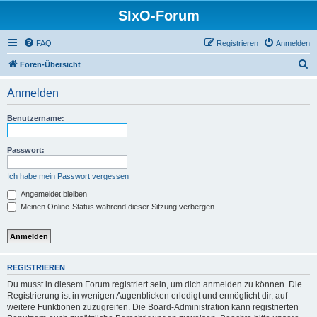
SIxO-Forum
FAQ
Registrieren
Anmelden
S
Foren-Übersicht
u
Anmelden
c
h
Benutzername:
e
Passwort:
Ich habe mein Passwort vergessen
Angemeldet bleiben
Meinen Online-Status während dieser Sitzung verbergen
REGISTRIEREN
Du musst in diesem Forum registriert sein, um dich anmelden zu können. Die
Registrierung ist in wenigen Augenblicken erledigt und ermöglicht dir, auf
weitere Funktionen zuzugreifen. Die Board-Administration kann registrierten