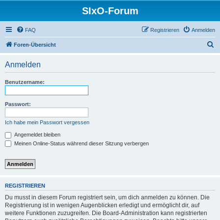
SIxO-Forum
FAQ
Registrieren
Anmelden
S
Foren-Übersicht
u
Anmelden
c
h
Benutzername:
e
Passwort:
Ich habe mein Passwort vergessen
Angemeldet bleiben
Meinen Online-Status während dieser Sitzung verbergen
REGISTRIEREN
Du musst in diesem Forum registriert sein, um dich anmelden zu können. Die
Registrierung ist in wenigen Augenblicken erledigt und ermöglicht dir, auf
weitere Funktionen zuzugreifen. Die Board-Administration kann registrierten