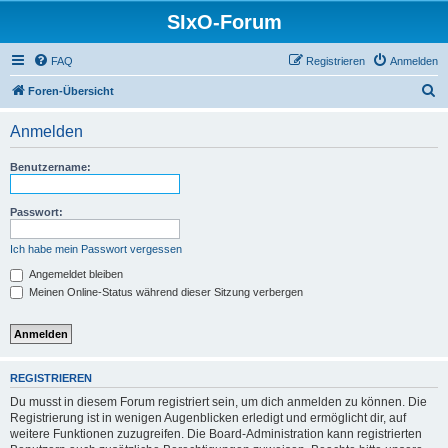
SIxO-Forum
FAQ
Registrieren
Anmelden
S
Foren-Übersicht
u
Anmelden
c
h
Benutzername:
e
Passwort:
Ich habe mein Passwort vergessen
Angemeldet bleiben
Meinen Online-Status während dieser Sitzung verbergen
REGISTRIEREN
Du musst in diesem Forum registriert sein, um dich anmelden zu können. Die
Registrierung ist in wenigen Augenblicken erledigt und ermöglicht dir, auf
weitere Funktionen zuzugreifen. Die Board-Administration kann registrierten