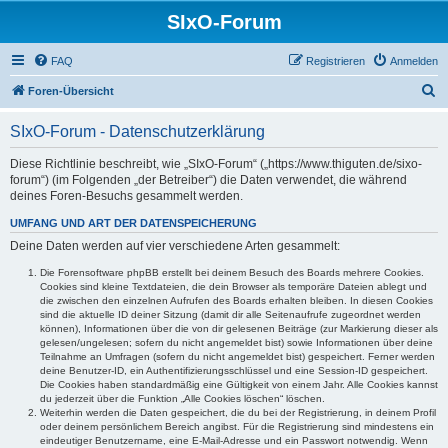
SIxO-Forum
FAQ
Registrieren
Anmelden
S
Foren-Übersicht
u
SIxO-Forum - Datenschutzerklärung
c
h
Diese Richtlinie beschreibt, wie „SIxO-Forum“ („https://www.thiguten.de/sixo-
forum“) (im Folgenden „der Betreiber“) die Daten verwendet, die während
e
deines Foren-Besuchs gesammelt werden.
UMFANG UND ART DER DATENSPEICHERUNG
Deine Daten werden auf vier verschiedene Arten gesammelt:
Die Forensoftware phpBB erstellt bei deinem Besuch des Boards mehrere Cookies.
Cookies sind kleine Textdateien, die dein Browser als temporäre Dateien ablegt und
die zwischen den einzelnen Aufrufen des Boards erhalten bleiben. In diesen Cookies
sind die aktuelle ID deiner Sitzung (damit dir alle Seitenaufrufe zugeordnet werden
können), Informationen über die von dir gelesenen Beiträge (zur Markierung dieser als
gelesen/ungelesen; sofern du nicht angemeldet bist) sowie Informationen über deine
Teilnahme an Umfragen (sofern du nicht angemeldet bist) gespeichert. Ferner werden
deine Benutzer-ID, ein Authentifizierungsschlüssel und eine Session-ID gespeichert.
Die Cookies haben standardmäßig eine Gültigkeit von einem Jahr. Alle Cookies kannst
du jederzeit über die Funktion „Alle Cookies löschen“ löschen.
Weiterhin werden die Daten gespeichert, die du bei der Registrierung, in deinem Profil
oder deinem persönlichem Bereich angibst. Für die Registrierung sind mindestens ein
eindeutiger Benutzername, eine E-Mail-Adresse und ein Passwort notwendig. Wenn