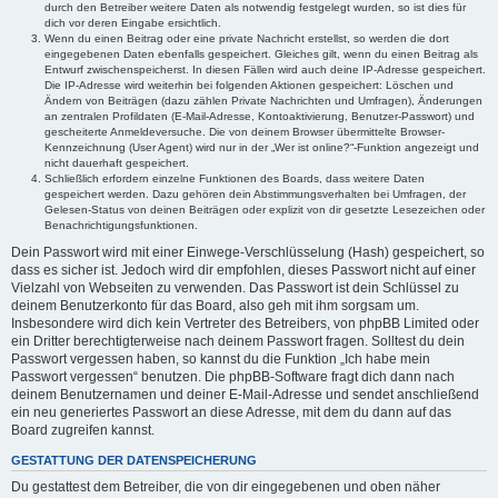
durch den Betreiber weitere Daten als notwendig festgelegt wurden, so ist dies für
dich vor deren Eingabe ersichtlich.
Wenn du einen Beitrag oder eine private Nachricht erstellst, so werden die dort
eingegebenen Daten ebenfalls gespeichert. Gleiches gilt, wenn du einen Beitrag als
Entwurf zwischenspeicherst. In diesen Fällen wird auch deine IP-Adresse gespeichert.
Die IP-Adresse wird weiterhin bei folgenden Aktionen gespeichert: Löschen und
Ändern von Beiträgen (dazu zählen Private Nachrichten und Umfragen), Änderungen
an zentralen Profildaten (E-Mail-Adresse, Kontoaktivierung, Benutzer-Passwort) und
gescheiterte Anmeldeversuche. Die von deinem Browser übermittelte Browser-
Kennzeichnung (User Agent) wird nur in der „Wer ist online?“-Funktion angezeigt und
nicht dauerhaft gespeichert.
Schließlich erfordern einzelne Funktionen des Boards, dass weitere Daten
gespeichert werden. Dazu gehören dein Abstimmungsverhalten bei Umfragen, der
Gelesen-Status von deinen Beiträgen oder explizit von dir gesetzte Lesezeichen oder
Benachrichtigungsfunktionen.
Dein Passwort wird mit einer Einwege-Verschlüsselung (Hash) gespeichert, so
dass es sicher ist. Jedoch wird dir empfohlen, dieses Passwort nicht auf einer
Vielzahl von Webseiten zu verwenden. Das Passwort ist dein Schlüssel zu
deinem Benutzerkonto für das Board, also geh mit ihm sorgsam um.
Insbesondere wird dich kein Vertreter des Betreibers, von phpBB Limited oder
ein Dritter berechtigterweise nach deinem Passwort fragen. Solltest du dein
Passwort vergessen haben, so kannst du die Funktion „Ich habe mein
Passwort vergessen“ benutzen. Die phpBB-Software fragt dich dann nach
deinem Benutzernamen und deiner E-Mail-Adresse und sendet anschließend
ein neu generiertes Passwort an diese Adresse, mit dem du dann auf das
Board zugreifen kannst.
GESTATTUNG DER DATENSPEICHERUNG
Du gestattest dem Betreiber, die von dir eingegebenen und oben näher