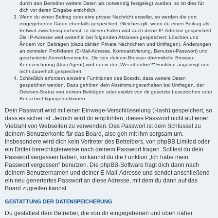
durch den Betreiber weitere Daten als notwendig festgelegt wurden, so ist dies für
dich vor deren Eingabe ersichtlich.
Wenn du einen Beitrag oder eine private Nachricht erstellst, so werden die dort
eingegebenen Daten ebenfalls gespeichert. Gleiches gilt, wenn du einen Beitrag als
Entwurf zwischenspeicherst. In diesen Fällen wird auch deine IP-Adresse gespeichert.
Die IP-Adresse wird weiterhin bei folgenden Aktionen gespeichert: Löschen und
Ändern von Beiträgen (dazu zählen Private Nachrichten und Umfragen), Änderungen
an zentralen Profildaten (E-Mail-Adresse, Kontoaktivierung, Benutzer-Passwort) und
gescheiterte Anmeldeversuche. Die von deinem Browser übermittelte Browser-
Kennzeichnung (User Agent) wird nur in der „Wer ist online?“-Funktion angezeigt und
nicht dauerhaft gespeichert.
Schließlich erfordern einzelne Funktionen des Boards, dass weitere Daten
gespeichert werden. Dazu gehören dein Abstimmungsverhalten bei Umfragen, der
Gelesen-Status von deinen Beiträgen oder explizit von dir gesetzte Lesezeichen oder
Benachrichtigungsfunktionen.
Dein Passwort wird mit einer Einwege-Verschlüsselung (Hash) gespeichert, so
dass es sicher ist. Jedoch wird dir empfohlen, dieses Passwort nicht auf einer
Vielzahl von Webseiten zu verwenden. Das Passwort ist dein Schlüssel zu
deinem Benutzerkonto für das Board, also geh mit ihm sorgsam um.
Insbesondere wird dich kein Vertreter des Betreibers, von phpBB Limited oder
ein Dritter berechtigterweise nach deinem Passwort fragen. Solltest du dein
Passwort vergessen haben, so kannst du die Funktion „Ich habe mein
Passwort vergessen“ benutzen. Die phpBB-Software fragt dich dann nach
deinem Benutzernamen und deiner E-Mail-Adresse und sendet anschließend
ein neu generiertes Passwort an diese Adresse, mit dem du dann auf das
Board zugreifen kannst.
GESTATTUNG DER DATENSPEICHERUNG
Du gestattest dem Betreiber, die von dir eingegebenen und oben näher