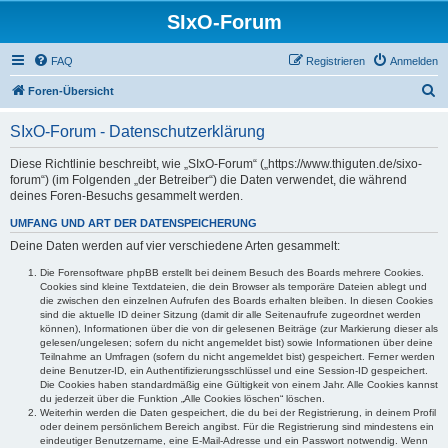
SIxO-Forum
FAQ
Registrieren
Anmelden
S
Foren-Übersicht
u
SIxO-Forum - Datenschutzerklärung
c
h
Diese Richtlinie beschreibt, wie „SIxO-Forum“ („https://www.thiguten.de/sixo-
forum“) (im Folgenden „der Betreiber“) die Daten verwendet, die während
e
deines Foren-Besuchs gesammelt werden.
UMFANG UND ART DER DATENSPEICHERUNG
Deine Daten werden auf vier verschiedene Arten gesammelt:
Die Forensoftware phpBB erstellt bei deinem Besuch des Boards mehrere Cookies.
Cookies sind kleine Textdateien, die dein Browser als temporäre Dateien ablegt und
die zwischen den einzelnen Aufrufen des Boards erhalten bleiben. In diesen Cookies
sind die aktuelle ID deiner Sitzung (damit dir alle Seitenaufrufe zugeordnet werden
können), Informationen über die von dir gelesenen Beiträge (zur Markierung dieser als
gelesen/ungelesen; sofern du nicht angemeldet bist) sowie Informationen über deine
Teilnahme an Umfragen (sofern du nicht angemeldet bist) gespeichert. Ferner werden
deine Benutzer-ID, ein Authentifizierungsschlüssel und eine Session-ID gespeichert.
Die Cookies haben standardmäßig eine Gültigkeit von einem Jahr. Alle Cookies kannst
du jederzeit über die Funktion „Alle Cookies löschen“ löschen.
Weiterhin werden die Daten gespeichert, die du bei der Registrierung, in deinem Profil
oder deinem persönlichem Bereich angibst. Für die Registrierung sind mindestens ein
eindeutiger Benutzername, eine E-Mail-Adresse und ein Passwort notwendig. Wenn