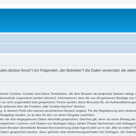
higuten.de/sixo-forum“) (im Folgenden „der Betreiber“) die Daten verwendet, die 
rere Cookies. Cookies sind kleine Textdateien, die dein Browser als temporäre Dateien ablegt 
 Seitenaufrufe zugeordnet werden können), Informationen über die von dir gelesenen Beiträge (zu
n du nicht angemeldet bist) gespeichert. Ferner werden deine Benutzer-ID, ein Authentifizierung
u jederzeit über die Funktion „Alle Cookies löschen“ löschen.
ng, in deinem Profil oder deinem persönlichem Bereich angibst. Für die Registrierung sind mind
stgelegt wurden, so ist dies für dich vor deren Eingabe ersichtlich.
rden die dort eingegebenen Daten ebenfalls gespeichert. Gleiches gilt, wenn du einen Beitrag als
 gespeichert: Löschen und Ändern von Beiträgen (dazu zählen Private Nachrichten und Umfragen)
em Browser übermittelte Browser-Kennzeichnung (User Agent) wird nur in der „Wer ist online?“-F
re Daten gespeichert werden. Dazu gehören dein Abstimmungsverhalten bei Umfragen, der Gelesen