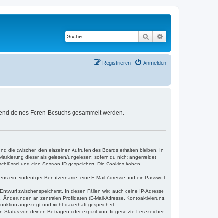
Suche
Erweiterte Suche
Registrieren
Anmelden
während deines Foren-Besuchs gesammelt werden.
und die zwischen den einzelnen Aufrufen des Boards erhalten bleiben. In
r Markierung dieser als gelesen/ungelesen; sofern du nicht angemeldet
sschlüssel und eine Session-ID gespeichert. Die Cookies haben
estens ein eindeutiger Benutzername, eine E-Mail-Adresse und ein Passwort
 Entwurf zwischenspeicherst. In diesen Fällen wird auch deine IP-Adresse
, Änderungen an zentralen Profildaten (E-Mail-Adresse, Kontoaktivierung,
unktion angezeigt und nicht dauerhaft gespeichert.
-Status von deinen Beiträgen oder explizit von dir gesetzte Lesezeichen