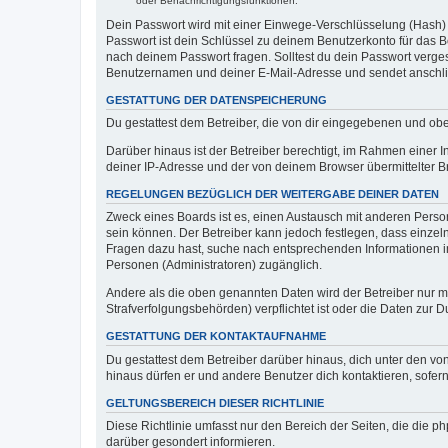
oder Benachrichtigungsfunktionen.
Dein Passwort wird mit einer Einwege-Verschlüsselung (Hash) g
Passwort ist dein Schlüssel zu deinem Benutzerkonto für das Bo
nach deinem Passwort fragen. Solltest du dein Passwort verg
Benutzernamen und deiner E-Mail-Adresse und sendet anschlie
GESTATTUNG DER DATENSPEICHERUNG
Du gestattest dem Betreiber, die von dir eingegebenen und ob
Darüber hinaus ist der Betreiber berechtigt, im Rahmen einer
deiner IP-Adresse und der von deinem Browser übermittelter B
REGELUNGEN BEZÜGLICH DER WEITERGABE DEINER DATEN
Zweck eines Boards ist es, einen Austausch mit anderen Personen
sein können. Der Betreiber kann jedoch festlegen, dass einzeln
Fragen dazu hast, suche nach entsprechenden Informationen im 
Personen (Administratoren) zugänglich.
Andere als die oben genannten Daten wird der Betreiber nur mit
Strafverfolgungsbehörden) verpflichtet ist oder die Daten zur D
GESTATTUNG DER KONTAKTAUFNAHME
Du gestattest dem Betreiber darüber hinaus, dich unter den von
hinaus dürfen er und andere Benutzer dich kontaktieren, sofern
GELTUNGSBEREICH DIESER RICHTLINIE
Diese Richtlinie umfasst nur den Bereich der Seiten, die die 
darüber gesondert informieren.