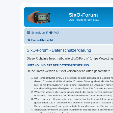
SIxO-Forum
Das Forum für den SIxO
Schnellzugriff
FAQ
Foren-Übersicht
SIxO-Forum - Datenschutzerklärung
Diese Richtlinie beschreibt, wie „SIxO-Forum“ („https://www.t
UMFANG UND ART DER DATENSPEICHERUNG
Deine Daten werden auf vier verschiedene Arten gesammelt:
Die Forensoftware phpBB erstellt bei deinem Besuch des Boards meh
diesen Cookies sind die aktuelle ID deiner Sitzung (damit dir alle
bist) sowie Informationen über deine Teilnahme an Umfragen (sofer
standardmäßig eine Gültigkeit von einem Jahr. Alle Cookies kannst d
Weiterhin werden die Daten gespeichert, die du bei der Registrieru
notwendig. Wenn durch den Betreiber weitere Daten als notwendig fe
Wenn du einen Beitrag oder eine private Nachricht erstellst, so we
gespeichert. Die IP-Adresse wird weiterhin bei folgenden Aktionen
Benutzer-Passwort) und gescheiterte Anmeldeversuche. Die von dein
Schließlich erfordern einzelne Funktionen des Boards, dass weite