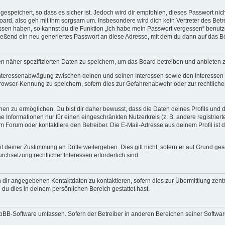
espeichert, so dass es sicher ist. Jedoch wird dir empfohlen, dieses Passwort ni
ard, also geh mit ihm sorgsam um. Insbesondere wird dich kein Vertreter des Betre
essen haben, so kannst du die Funktion „Ich habe mein Passwort vergessen“ benut
ßend ein neu generiertes Passwort an diese Adresse, mit dem du dann auf das Bo
en näher spezifizierten Daten zu speichern, um das Board betreiben und anbieten 
 Interessenabwägung zwischen deinen und seinen Interessen sowie den Interessen D
rowser-Kennung zu speichern, sofern dies zur Gefahrenabwehr oder zur rechtlichen
 zu ermöglichen. Du bist dir daher bewusst, dass die Daten deines Profils und die 
e Informationen nur für einen eingeschränkten Nutzerkreis (z. B. andere registriert
Forum oder kontaktiere den Betreiber. Die E-Mail-Adresse aus deinem Profil ist d
 deiner Zustimmung an Dritte weitergeben. Dies gilt nicht, sofern er auf Grund ge
urchsetzung rechtlicher Interessen erforderlich sind.
 dir angegebenen Kontaktdaten zu kontaktieren, sofern dies zur Übermittlung zentra
 du dies in deinem persönlichen Bereich gestattet hast.
phpBB-Software umfassen. Sofern der Betreiber in anderen Bereichen seiner Softwa