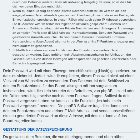
durch den Betreiber weitere Daten als notwendig festgelegt wurden, so ist dies für
dich vor deren Eingabe ersichtlich.
Wenn du einen Beitrag oder eine private Nachricht erstellst, so werden die dort
eingegebenen Daten ebenfalls gespeichert. Gleiches gilt, wenn du einen Beitrag als
Entwurf zwischenspeicherst. In diesen Fällen wird auch deine IP-Adresse gespeichert.
Die IP-Adresse wird weiterhin bei folgenden Aktionen gespeichert: Löschen und
Ändern von Beiträgen (dazu zählen Private Nachrichten und Umfragen), Änderungen
an zentralen Profildaten (E-Mail-Adresse, Kontoaktivierung, Benutzer-Passwort) und
gescheiterte Anmeldeversuche. Die von deinem Browser übermittelte Browser-
Kennzeichnung (User Agent) wird nur in der „Wer ist online?“-Funktion angezeigt und
nicht dauerhaft gespeichert.
Schließlich erfordern einzelne Funktionen des Boards, dass weitere Daten
gespeichert werden. Dazu gehören dein Abstimmungsverhalten bei Umfragen, der
Gelesen-Status von deinen Beiträgen oder explizit von dir gesetzte Lesezeichen oder
Benachrichtigungsfunktionen.
Dein Passwort wird mit einer Einwege-Verschlüsselung (Hash) gespeichert, so
dass es sicher ist. Jedoch wird dir empfohlen, dieses Passwort nicht auf einer
Vielzahl von Webseiten zu verwenden. Das Passwort ist dein Schlüssel zu
deinem Benutzerkonto für das Board, also geh mit ihm sorgsam um.
Insbesondere wird dich kein Vertreter des Betreibers, von phpBB Limited oder
ein Dritter berechtigterweise nach deinem Passwort fragen. Solltest du dein
Passwort vergessen haben, so kannst du die Funktion „Ich habe mein
Passwort vergessen“ benutzen. Die phpBB-Software fragt dich dann nach
deinem Benutzernamen und deiner E-Mail-Adresse und sendet anschließend
ein neu generiertes Passwort an diese Adresse, mit dem du dann auf das
Board zugreifen kannst.
GESTATTUNG DER DATENSPEICHERUNG
Du gestattest dem Betreiber, die von dir eingegebenen und oben näher