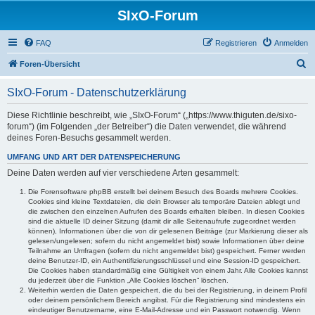
SIxO-Forum
FAQ
Registrieren
Anmelden
S
Foren-Übersicht
u
SIxO-Forum - Datenschutzerklärung
c
h
Diese Richtlinie beschreibt, wie „SIxO-Forum“ („https://www.thiguten.de/sixo-
forum“) (im Folgenden „der Betreiber“) die Daten verwendet, die während
e
deines Foren-Besuchs gesammelt werden.
UMFANG UND ART DER DATENSPEICHERUNG
Deine Daten werden auf vier verschiedene Arten gesammelt:
Die Forensoftware phpBB erstellt bei deinem Besuch des Boards mehrere Cookies.
Cookies sind kleine Textdateien, die dein Browser als temporäre Dateien ablegt und
die zwischen den einzelnen Aufrufen des Boards erhalten bleiben. In diesen Cookies
sind die aktuelle ID deiner Sitzung (damit dir alle Seitenaufrufe zugeordnet werden
können), Informationen über die von dir gelesenen Beiträge (zur Markierung dieser als
gelesen/ungelesen; sofern du nicht angemeldet bist) sowie Informationen über deine
Teilnahme an Umfragen (sofern du nicht angemeldet bist) gespeichert. Ferner werden
deine Benutzer-ID, ein Authentifizierungsschlüssel und eine Session-ID gespeichert.
Die Cookies haben standardmäßig eine Gültigkeit von einem Jahr. Alle Cookies kannst
du jederzeit über die Funktion „Alle Cookies löschen“ löschen.
Weiterhin werden die Daten gespeichert, die du bei der Registrierung, in deinem Profil
oder deinem persönlichem Bereich angibst. Für die Registrierung sind mindestens ein
eindeutiger Benutzername, eine E-Mail-Adresse und ein Passwort notwendig. Wenn