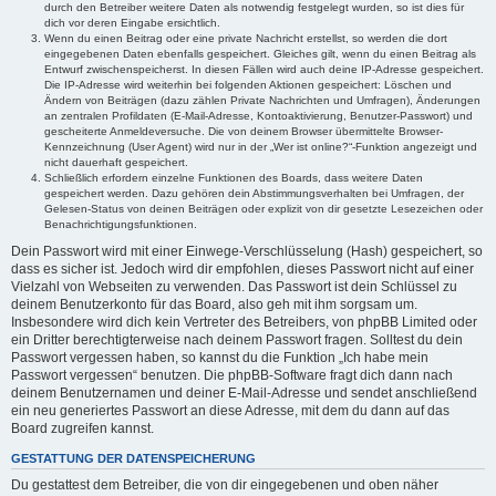
durch den Betreiber weitere Daten als notwendig festgelegt wurden, so ist dies für
dich vor deren Eingabe ersichtlich.
Wenn du einen Beitrag oder eine private Nachricht erstellst, so werden die dort
eingegebenen Daten ebenfalls gespeichert. Gleiches gilt, wenn du einen Beitrag als
Entwurf zwischenspeicherst. In diesen Fällen wird auch deine IP-Adresse gespeichert.
Die IP-Adresse wird weiterhin bei folgenden Aktionen gespeichert: Löschen und
Ändern von Beiträgen (dazu zählen Private Nachrichten und Umfragen), Änderungen
an zentralen Profildaten (E-Mail-Adresse, Kontoaktivierung, Benutzer-Passwort) und
gescheiterte Anmeldeversuche. Die von deinem Browser übermittelte Browser-
Kennzeichnung (User Agent) wird nur in der „Wer ist online?“-Funktion angezeigt und
nicht dauerhaft gespeichert.
Schließlich erfordern einzelne Funktionen des Boards, dass weitere Daten
gespeichert werden. Dazu gehören dein Abstimmungsverhalten bei Umfragen, der
Gelesen-Status von deinen Beiträgen oder explizit von dir gesetzte Lesezeichen oder
Benachrichtigungsfunktionen.
Dein Passwort wird mit einer Einwege-Verschlüsselung (Hash) gespeichert, so
dass es sicher ist. Jedoch wird dir empfohlen, dieses Passwort nicht auf einer
Vielzahl von Webseiten zu verwenden. Das Passwort ist dein Schlüssel zu
deinem Benutzerkonto für das Board, also geh mit ihm sorgsam um.
Insbesondere wird dich kein Vertreter des Betreibers, von phpBB Limited oder
ein Dritter berechtigterweise nach deinem Passwort fragen. Solltest du dein
Passwort vergessen haben, so kannst du die Funktion „Ich habe mein
Passwort vergessen“ benutzen. Die phpBB-Software fragt dich dann nach
deinem Benutzernamen und deiner E-Mail-Adresse und sendet anschließend
ein neu generiertes Passwort an diese Adresse, mit dem du dann auf das
Board zugreifen kannst.
GESTATTUNG DER DATENSPEICHERUNG
Du gestattest dem Betreiber, die von dir eingegebenen und oben näher