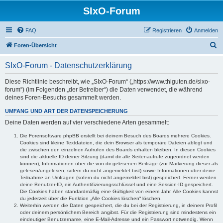
SIxO-Forum
FAQ
Registrieren
Anmelden
S
Foren-Übersicht
u
SIxO-Forum - Datenschutzerklärung
c
h
Diese Richtlinie beschreibt, wie „SIxO-Forum“ („https://www.thiguten.de/sixo-
forum“) (im Folgenden „der Betreiber“) die Daten verwendet, die während
e
deines Foren-Besuchs gesammelt werden.
UMFANG UND ART DER DATENSPEICHERUNG
Deine Daten werden auf vier verschiedene Arten gesammelt:
Die Forensoftware phpBB erstellt bei deinem Besuch des Boards mehrere Cookies.
Cookies sind kleine Textdateien, die dein Browser als temporäre Dateien ablegt und
die zwischen den einzelnen Aufrufen des Boards erhalten bleiben. In diesen Cookies
sind die aktuelle ID deiner Sitzung (damit dir alle Seitenaufrufe zugeordnet werden
können), Informationen über die von dir gelesenen Beiträge (zur Markierung dieser als
gelesen/ungelesen; sofern du nicht angemeldet bist) sowie Informationen über deine
Teilnahme an Umfragen (sofern du nicht angemeldet bist) gespeichert. Ferner werden
deine Benutzer-ID, ein Authentifizierungsschlüssel und eine Session-ID gespeichert.
Die Cookies haben standardmäßig eine Gültigkeit von einem Jahr. Alle Cookies kannst
du jederzeit über die Funktion „Alle Cookies löschen“ löschen.
Weiterhin werden die Daten gespeichert, die du bei der Registrierung, in deinem Profil
oder deinem persönlichem Bereich angibst. Für die Registrierung sind mindestens ein
eindeutiger Benutzername, eine E-Mail-Adresse und ein Passwort notwendig. Wenn