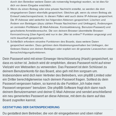
durch den Betreiber weitere Daten als notwendig festgelegt wurden, so ist dies für
dich vor deren Eingabe ersichtlich.
Wenn du einen Beitrag oder eine private Nachricht erstellst, so werden die dort
eingegebenen Daten ebenfalls gespeichert. Gleiches gilt, wenn du einen Beitrag als
Entwurf zwischenspeicherst. In diesen Fällen wird auch deine IP-Adresse gespeichert.
Die IP-Adresse wird weiterhin bei folgenden Aktionen gespeichert: Löschen und
Ändern von Beiträgen (dazu zählen Private Nachrichten und Umfragen), Änderungen
an zentralen Profildaten (E-Mail-Adresse, Kontoaktivierung, Benutzer-Passwort) und
gescheiterte Anmeldeversuche. Die von deinem Browser übermittelte Browser-
Kennzeichnung (User Agent) wird nur in der „Wer ist online?“-Funktion angezeigt und
nicht dauerhaft gespeichert.
Schließlich erfordern einzelne Funktionen des Boards, dass weitere Daten
gespeichert werden. Dazu gehören dein Abstimmungsverhalten bei Umfragen, der
Gelesen-Status von deinen Beiträgen oder explizit von dir gesetzte Lesezeichen oder
Benachrichtigungsfunktionen.
Dein Passwort wird mit einer Einwege-Verschlüsselung (Hash) gespeichert, so
dass es sicher ist. Jedoch wird dir empfohlen, dieses Passwort nicht auf einer
Vielzahl von Webseiten zu verwenden. Das Passwort ist dein Schlüssel zu
deinem Benutzerkonto für das Board, also geh mit ihm sorgsam um.
Insbesondere wird dich kein Vertreter des Betreibers, von phpBB Limited oder
ein Dritter berechtigterweise nach deinem Passwort fragen. Solltest du dein
Passwort vergessen haben, so kannst du die Funktion „Ich habe mein
Passwort vergessen“ benutzen. Die phpBB-Software fragt dich dann nach
deinem Benutzernamen und deiner E-Mail-Adresse und sendet anschließend
ein neu generiertes Passwort an diese Adresse, mit dem du dann auf das
Board zugreifen kannst.
GESTATTUNG DER DATENSPEICHERUNG
Du gestattest dem Betreiber, die von dir eingegebenen und oben näher