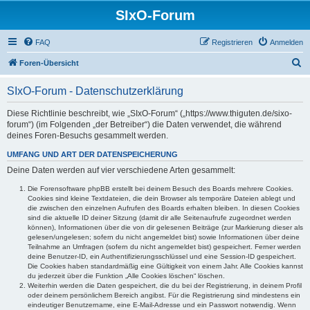
SIxO-Forum
FAQ
Registrieren
Anmelden
S
Foren-Übersicht
u
SIxO-Forum - Datenschutzerklärung
c
h
Diese Richtlinie beschreibt, wie „SIxO-Forum“ („https://www.thiguten.de/sixo-
forum“) (im Folgenden „der Betreiber“) die Daten verwendet, die während
e
deines Foren-Besuchs gesammelt werden.
UMFANG UND ART DER DATENSPEICHERUNG
Deine Daten werden auf vier verschiedene Arten gesammelt:
Die Forensoftware phpBB erstellt bei deinem Besuch des Boards mehrere Cookies.
Cookies sind kleine Textdateien, die dein Browser als temporäre Dateien ablegt und
die zwischen den einzelnen Aufrufen des Boards erhalten bleiben. In diesen Cookies
sind die aktuelle ID deiner Sitzung (damit dir alle Seitenaufrufe zugeordnet werden
können), Informationen über die von dir gelesenen Beiträge (zur Markierung dieser als
gelesen/ungelesen; sofern du nicht angemeldet bist) sowie Informationen über deine
Teilnahme an Umfragen (sofern du nicht angemeldet bist) gespeichert. Ferner werden
deine Benutzer-ID, ein Authentifizierungsschlüssel und eine Session-ID gespeichert.
Die Cookies haben standardmäßig eine Gültigkeit von einem Jahr. Alle Cookies kannst
du jederzeit über die Funktion „Alle Cookies löschen“ löschen.
Weiterhin werden die Daten gespeichert, die du bei der Registrierung, in deinem Profil
oder deinem persönlichem Bereich angibst. Für die Registrierung sind mindestens ein
eindeutiger Benutzername, eine E-Mail-Adresse und ein Passwort notwendig. Wenn